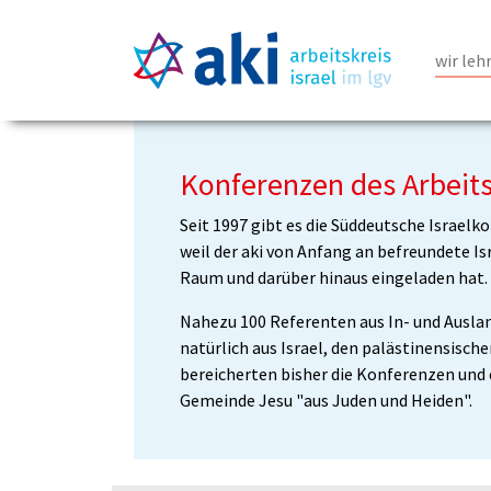
wir leh
Zum Hauptinhalt springen
Konferenzen des Arbeitsk
Seit 1997 gibt es die Süddeutsche Israelko
weil der aki von Anfang an befreundete I
Raum und darüber hinaus eingeladen hat.
Nahezu 100 Referenten aus In- und Auslan
natürlich aus Israel, den palästinensisch
bereicherten bisher die Konferenzen und 
Gemeinde Jesu "aus Juden und Heiden".