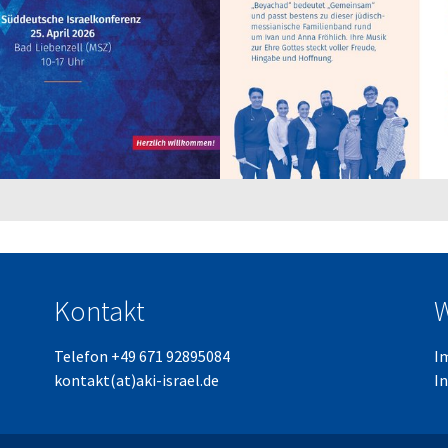
Kontakt
W
Telefon +49 671 92895084
I
kontakt(at)aki-israel.de
I