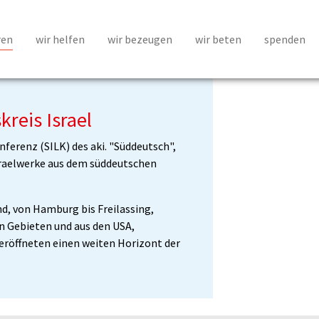
ren
wir helfen
wir bezeugen
wir beten
spenden
reis Israel
nferenz (SILK) des aki. "Süddeutsch",
sraelwerke aus dem süddeutschen
d, von Hamburg bis Freilassing,
en Gebieten und aus den USA,
eröffneten einen weiten Horizont der