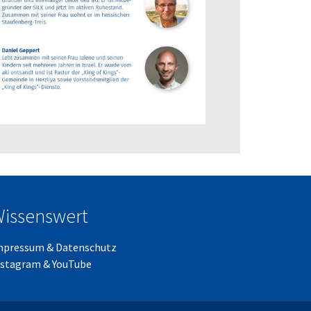
issenswert
mpressum
&
Datenschutz
nstagram
&
YouTube